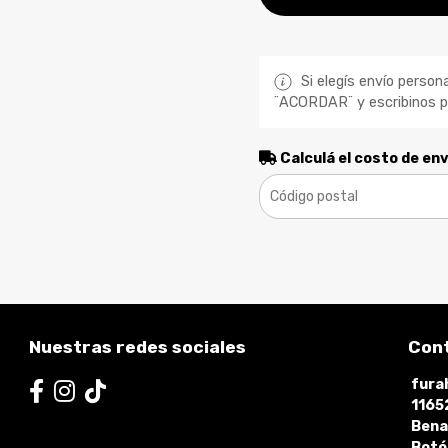
Si elegís envío persona
¨ACORDAR¨ y escribinos po
Calculá el costo de env
Nuestras redes sociales
Con
fura
1165
Bena
Botó