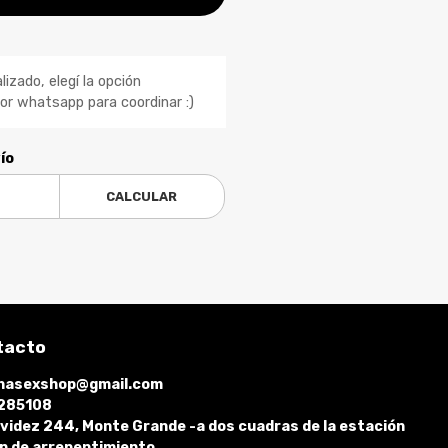
lizado, elegí la opción
r whatsapp para coordinar :)
ío
CALCULAR
tacto
hasexshop@gmail.com
285108
videz 244, Monte Grande -a dos cuadras de la estación
n de arrepentimiento