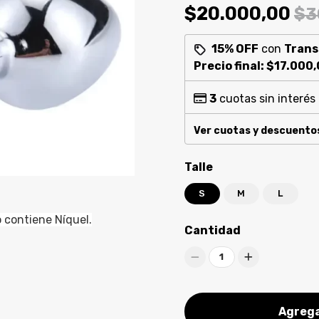
$20.000,00
$3
15% OFF
con
Trans
Precio final:
$17.000,
3
cuotas sin interés
Ver cuotas y descuento
Talle
S
M
L
o contiene Níquel.
Cantidad
1
Agrega