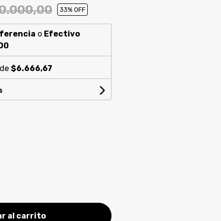
0.000,00
33
% OFF
ferencia
o
Efectivo
00
 de
$6.666,67
s
r al carrito